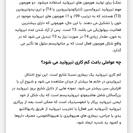
نمک) برای تولید هورمون های تیروئید استفاده می‍شود. دو هورمون
مهم تیروئید تیروکسین (تترائودوتیرونین یا T4) و تری-یدوتیرونین
(T3) هستند که به ترتیب 99٪ و 1٪ هورمون های تیروئید موجود در
خون را تشکیل می دهند. با این حال، هورمونی که دارای بیشترین
فعالیت بیولوژیکی می باشد، T3 است. پس از آزاد شدن غده تیروئید
به خون، مقدار زیادی T4 در صورت نیاز به T3 تبدیل می شود که در
واقع شکل هورمون فعال است که بر متابولیسم سلول ها تأثیر می
گذارد.
چه عواملی باعث کم کاری تیروئید می شود؟
کم کاری تیروئید یک بیماری نسبتا شایع است. این نوع اختلال
تیروئیدی در خانم ها بیشتر از مردان مشاهده می شود و شیوع آن با
افزایش سن بیشتر می شود. نمونه هایی از دلایل شایع بروز تیروئید در
بزرگسالان شامل هاشیموتو تیروئیدیسم است که یک شکل از خود
ایمنی تیروئید پرکار یا لنفوسیتیک است که ممکن است بعد از پرکاری
تیروئید (تیروئید غیر فعال) یا تخریب تیروئید از طریق رادیواکتیو
یدی یا جراحی، بیماری های هیپوفیزی یا هیپوتالاموسی، مصرف داروها
و کمبود ید شدید ایجاد شود.